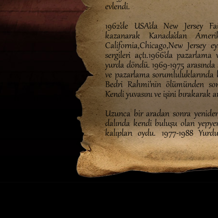
evlendi.
1962’de USA’da New Jersey Fai
kazanarak Kanada’dan Amerika
California,Chicago,New Jersey 
sergileri açtı.1966’da pazarlama
yurda döndü. 1969-1975 arasında s
ve pazarlama sorumluluklarında bü
Bedri Rahmi’nin ölümünden sonr
Kendi yuvasını ve işini bırakarak
Uzunca bir aradan sonra yeniden 
dalında kendi buluşu olan yepyeni
kalıpları oydu. 1977-1988 Yurdun 
Antalya, İçel, Ankara, Adana, İ
illerden bazılarıdır.
Her yazma sergisinin kendine has 
Kalamış’ta Mavi Kaplumbağa Bahç
Pazarı açtığı Geleneksel Yazma Şe
Eren ve Bedri Rahmi’nin yılla
Kalamış’taki baba evinde oturup